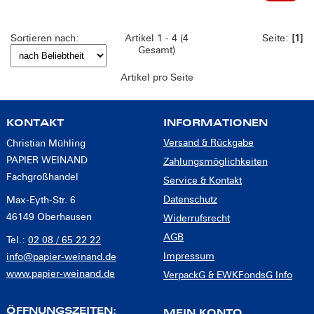
Sortieren nach:
Artikel 1 - 4 (4
Seite:
[1]
Gesamt)
Artikel pro Seite
KONTAKT
INFORMATIONEN
Versand & Rückgabe
Christian Mühling
PAPIER WEINAND
Zahlungsmöglichkeiten
Fachgroßhandel
Service & Kontakt
Datenschutz
Max-Eyth-Str. 6
46149 Oberhausen
Widerrufsrecht
AGB
Tel.:
02 08 / 65 22 22
Impressum
info@papier-weinand.de
www.papier-weinand.de
VerpackG & EWKFondsG Info
ÖFFNUNGSZEITEN:
MEIN KONTO