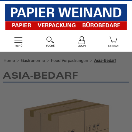
Home
>
Gastronomie
>
Food-Verpackungen
>
Asia-Bedarf
ASIA-BEDARF