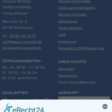
Versand & Rückgabe
Christian Mühling
PAPIER WEINAND
Zahlungsmöglichkeiten
Fachgroßhandel
Service & Kontakt
Datenschutz
Max-Eyth-Str. 6
46149 Oberhausen
Widerrufsrecht
AGB
Tel.:
02 08 / 65 22 22
Impressum
info@papier-weinand.de
www.papier-weinand.de
VerpackG & EWKFondsG Info
ÖFFNUNGSZEITEN:
MEIN KONTO
Mo.-Do. 08:00 – 17:30 Uhr
Anmelden
Fr.: 08:00 – 16:00 Uhr
Registrieren
Sa. & So. geschlossen
Privat-/Geschäftskunde?
ZAHLARTEN
ANFAHRT
We need your