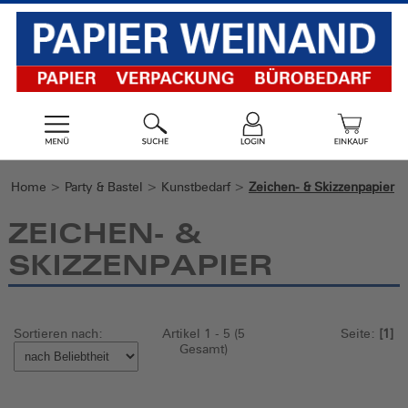
Home
>
Party & Bastel
>
Kunstbedarf
>
Zeichen- & Skizzenpapier
ZEICHEN- &
SKIZZENPAPIER
Sortieren nach:
Artikel 1 - 5 (5
Seite:
[1]
Gesamt)