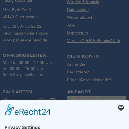
Fachgroßhandel
Service & Kontakt
Datenschutz
Max-Eyth-Str. 6
46149 Oberhausen
Widerrufsrecht
AGB
Tel.:
02 08 / 65 22 22
Impressum
info@papier-weinand.de
www.papier-weinand.de
VerpackG & EWKFondsG Info
ÖFFNUNGSZEITEN:
MEIN KONTO
Mo.-Do. 08:00 – 17:30 Uhr
Anmelden
Fr.: 08:00 – 16:00 Uhr
Registrieren
Sa. & So. geschlossen
Privat-/Geschäftskunde?
ZAHLARTEN
ANFAHRT
We need your
consent to load
the Google
Maps service!