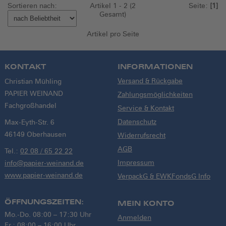
Sortieren nach:
Artikel 1 - 2 (2
Seite:
[1]
Gesamt)
Artikel pro Seite
KONTAKT
INFORMATIONEN
Versand & Rückgabe
Christian Mühling
PAPIER WEINAND
Zahlungsmöglichkeiten
Fachgroßhandel
Service & Kontakt
Datenschutz
Max-Eyth-Str. 6
46149 Oberhausen
Widerrufsrecht
AGB
Tel.:
02 08 / 65 22 22
Impressum
info@papier-weinand.de
www.papier-weinand.de
VerpackG & EWKFondsG Info
ÖFFNUNGSZEITEN:
MEIN KONTO
Mo.-Do. 08:00 – 17:30 Uhr
Anmelden
Fr.: 08:00 – 16:00 Uhr