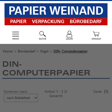
Home
>
Bürobedarf
>
Sigel
>
DIN- Computerpapier
DIN-
COMPUTERPAPIER
Sortieren nach:
Artikel 1 - 2 (2
Seite:
[1]
Gesamt)