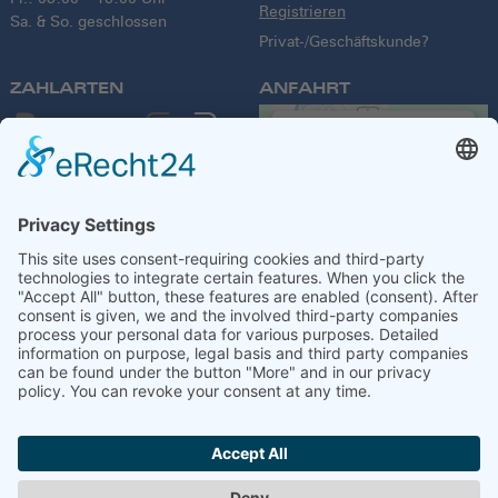
Registrieren
Sa. & So. geschlossen
Privat-/Geschäftskunde?
ZAHLARTEN
ANFAHRT
We need your
consent to load
the Google
Maps service!
We use a third party
service to embed
VERSANDPARTNER
map content that
may collect data
about your activity.
Please review the
details and accept
the service to see
this map.
Unse Angebote richten sich an
Shopsystem:
WEBAN
,
OS