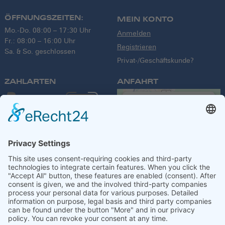
ÖFFNUNGSZEITEN:
MEIN KONTO
Mo.-Do. 08:00 – 17:30 Uhr
Anmelden
Fr.: 08:00 – 16:00 Uhr
Registrieren
Sa. & So. geschlossen
Privat-/Geschäftskunde?
ZAHLARTEN
ANFAHRT
We need your
consent to load
the Google
Maps service!
We use a third party
service to embed
VERSANDPARTNER
map content that
may collect data
about your activity.
Please review the