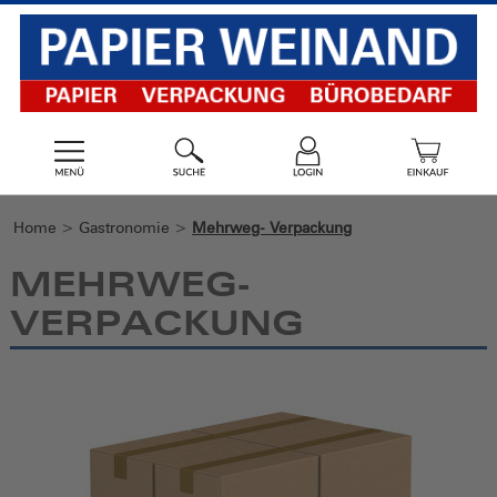
Home
>
Gastronomie
>
Mehrweg- Verpackung
MEHRWEG-
VERPACKUNG