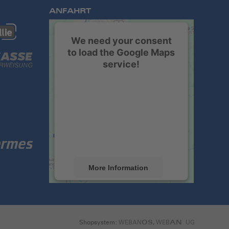
ANFAHRT
We need your consent
to load the Google Maps
service!
We use a third party service to
embed map content that may
collect data about your activity.
Please review the details and
accept the service to see this
map.
More Information
Accept
powered by
Usercentrics
Shopsystem:
WEBAN
,
WEB
UG
OS
AN
Consent Management Platform