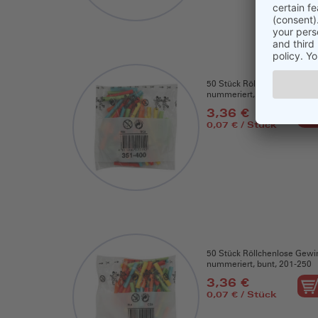
50 Stück Röllchenlose Gewi
nummeriert, bunt, 351-400
3,36 €
0,07 € / Stück
50 Stück Röllchenlose Gewi
nummeriert, bunt, 201-250
3,36 €
0,07 € / Stück