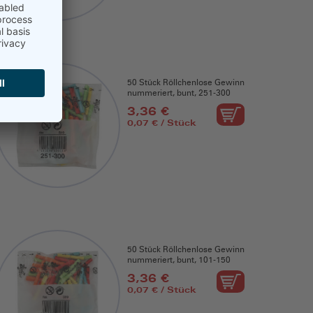
50 Stück Röllchenlose Gewinn
nummeriert, bunt, 251-300
3,36 €
0,07 € / Stück
50 Stück Röllchenlose Gewinn
nummeriert, bunt, 101-150
3,36 €
0,07 € / Stück