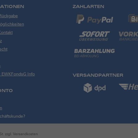
ATIONEN
ZAHLARTEN
 Rückgabe
glichkeiten
Kontakt
z
echt
m
& EWKFondsG Info
VERSANDPARTNER
ONTO
en
schäftskunde?
t. zzgl. Versandkosten