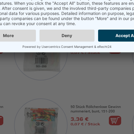
nn
50 Stück Röllchenlose Gewinn
nummeriert, bunt, 301-350
3,36 €
0,07 € / Stück
nn
50 Stück Röllchenlose Gewinn
nummeriert, bunt, 151-200
3,36 €
0,07 € / Stück