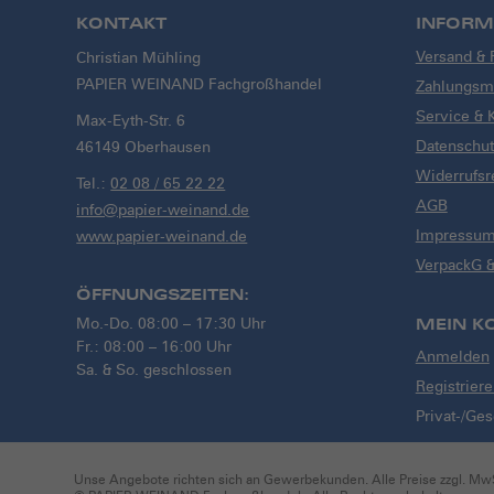
KONTAKT
INFORM
Versand &
Christian Mühling
PAPIER WEINAND Fachgroßhandel
Zahlungsmö
Service & 
Max-Eyth-Str. 6
Datenschut
46149 Oberhausen
Widerrufsr
Tel.:
02 08 / 65 22 22
AGB
info@papier-weinand.de
Impressu
www.papier-weinand.de
VerpackG 
ÖFFNUNGSZEITEN:
Mo.-Do. 08:00 – 17:30 Uhr
MEIN K
Fr.: 08:00 – 16:00 Uhr
Anmelden
Sa. & So. geschlossen
Registrier
Privat-/Ge
Unse Angebote richten sich an Gewerbekunden. Alle Preise zzgl. MwS