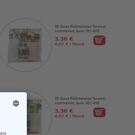
50 Stück Röllchenlose Gewinn
nummeriert, bunt, 551-600
3,36 €
0,07 € / Stück
50 Stück Röllchenlose Gewinn
nummeriert, bunt, 401-450
3,36 €
0,07 € / Stück