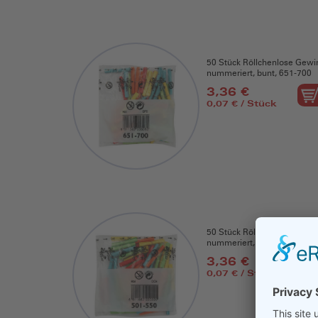
50 Stück Röllchenlose Gewi
nummeriert, bunt, 651-700
3,36 €
0,07 € / Stück
50 Stück Röllchenlose Gewi
nummeriert, bunt, 501-550
3,36 €
0,07 € / Stück