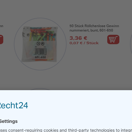
nn
50 Stück Röllchenlose Gewinn
nummeriert, bunt, 601-650
3,36 €
0,07 € / Stück
nn
50 Stück Röllchenlose Gewinn
nummeriert, bunt, 451-500
3,36 €
0,07 € / Stück