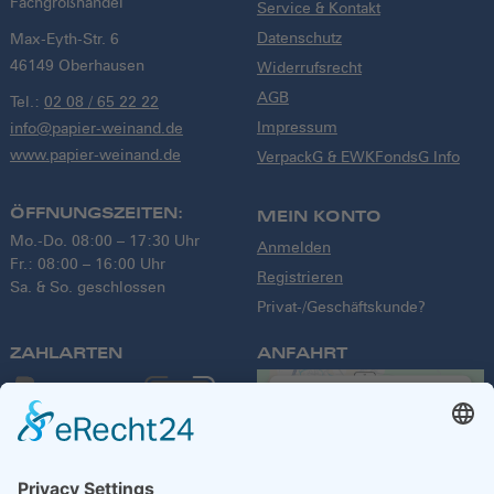
Fachgroßhandel
Service & Kontakt
Datenschutz
Max-Eyth-Str. 6
46149 Oberhausen
Widerrufsrecht
AGB
Tel.:
02 08 / 65 22 22
Impressum
info@papier-weinand.de
www.papier-weinand.de
VerpackG & EWKFondsG Info
ÖFFNUNGSZEITEN:
MEIN KONTO
Mo.-Do. 08:00 – 17:30 Uhr
Anmelden
Fr.: 08:00 – 16:00 Uhr
Registrieren
Sa. & So. geschlossen
Privat-/Geschäftskunde?
ZAHLARTEN
ANFAHRT
We need your
consent to load
the Google
Maps service!