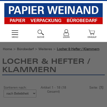
Home
>
Bürobedarf
>
Weiteres
>
Locher & Hefter / Klammern
LOCHER & HEFTER /
KLAMMERN
Sortieren nach:
Artikel 1 - 18 (18
Seite:
[1]
Gesamt)