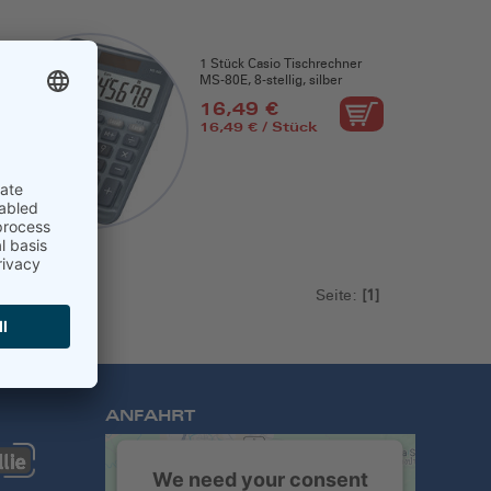
1 Stück Casio Tischrechner
MS-80E, 8-stellig, silber
16,49 €
16,49 € / Stück
Seite:
[1]
ANFAHRT
We need your consent