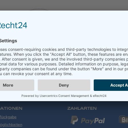
1 Stück Canon
Taschenrechner AS-8,
Batteriebetrieb
7,49 €
7,49 € / Stück
Artikel 1 - 3 (3 Gesamt)
Artikel pro Seite
ATIONEN
ZAHLARTEN
 Rückgabe
glichkeiten