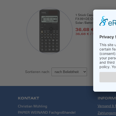
1 Stück Casio Schulrechner
FX-991DE CW,
Solar-/Batteriebetrieb
36,68 €
36,68 € / Stück
Sortieren nach:
KONTAKT
INFORM
Versand &
Christian Mühling
PAPIER WEINAND Fachgroßhandel
Zahlungsmö