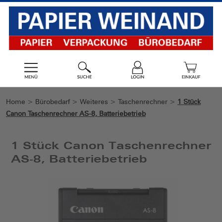
Home
>
Bürobedarf
>
Weiteres
>
Taschenrechner
>
1 Stück
Canon Taschenrechner AS-8, Batteriebetrieb
1 Stück Canon Taschenrechner
AS-8, Batteriebetrieb