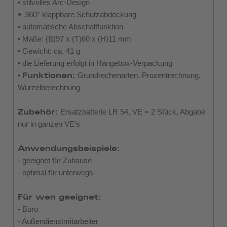
• stilvolles Arc-Design
•
360° klappbare Schutzabdeckung
• automatische Abschaltfunktion
• Maße: (B)97 x (T)60 x (H)11 mm
• Gewicht: ca. 41 g
• die Lieferung erfolgt in Hängebox-Verpackung
•
Funktionen:
Grundrechenarten, Prozentrechnung,
Wurzelberechnung
Zubehör:
Ersatzbatterie LR 54, VE = 2 Stück, Abgabe
nur in ganzen VE's
Anwendungsbeispiele:
- geeignet für Zuhause
- optimal für unterwegs
Für wen geeignet:
- Büro
- Außendienstmitarbeiter