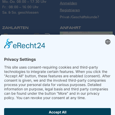
Mo.-Do. 08:00 – 17:30 Uhr
Anmelden
Fr.: 08:00 – 16:00 Uhr
Registrieren
Sa. & So. geschlossen
Privat-/Geschäftskunde?
ZAHLARTEN
ANFAHRT
We need your
consent to load
the Google
Maps service!
We use a third party
service to embed
VERSANDPARTNER
map content that
may collect data
about your activity.
Please review the
details and accept
the service to see