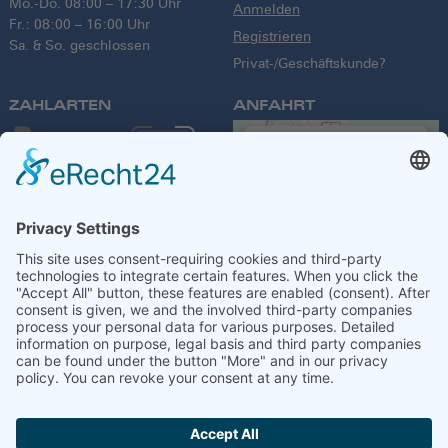
Mo.-Do. 08:00 – 17:30 Uhr
Anmelden
Fr.: 08:00 – 16:00 Uhr
Registrieren
Sa. & So. geschlossen
Privat-/Geschäftskunde?
ZAHLARTEN
ANFAHRT
We need your
consent to load
the Google
Maps service!
We use a third party
service to embed
VERSANDPARTNER
map content that
may collect data
about your activity.
Please review the
details and accept
the service to see