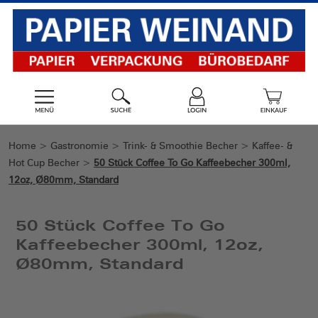
Home
>
Gastronomie
>
Trink- & Smoothie Becher
>
Kaffee- &
Hot Cup Becher
>
50 Stück Coffee To Go Kaffeebecher 300ml,
12oz, Ø80mm, Standard
50 Stück Coffee To Go
Kaffeebecher 300ml, 12oz,
Ø80mm, Standard