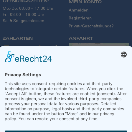
ÖFFNUNGSZEITEN:
MEIN KONTO
Mo.-Do. 08:00 – 17:30 Uhr
Anmelden
Fr.: 08:00 – 16:00 Uhr
Registrieren
Sa. & So. geschlossen
Privat-/Geschäftskunde?
ZAHLARTEN
ANFAHRT
We need your
consent to load
the Google
Maps service!
We use a third party
service to embed
VERSANDPARTNER
map content that
may collect data
about your activity.
Please review the
details and accept