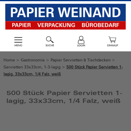
Home
>
Gastronomie
>
Papier Servietten & Tischdecken
>
Servietten 33x33cm, 1-3-lagig
>
500 Stück Papier Servietten 1-
lagig, 33x33cm, 1/4 Falz, weiß
500 Stück Papier Servietten 1-
lagig, 33x33cm, 1/4 Falz, weiß