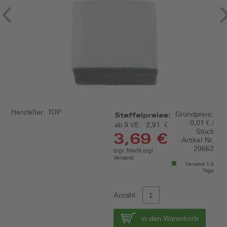
Hersteller:
TOP
Grundpreis:
Staffelpreise:
0,01 € /
ab 9 VE:
2,91 €
Stück
3,69 €
Artikel Nr.
20662
zzgl. MwSt zzgl.
Versand
Versand 1-3
Tage
Anzahl:
in den Warenkorb