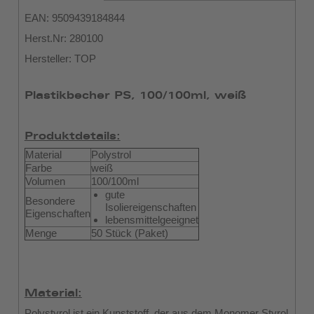
EAN: 9509439184844
Herst.Nr: 280100
Hersteller: TOP
Plastikbecher PS, 100/100ml, weiß
Produktdetails:
Material
Polystrol
Farbe
weiß
Volumen
100/100ml
gute
Besondere
Isoliereigenschaften
Eigenschaften
lebensmittelgeeignet
Menge
50 Stück (Paket)
Material:
Polystyrol ist ein Kunststoff, der aus dem Monomer Styrol