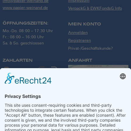
Impressum
info@papier-weinand.de
www.papier-weinand.de
VerpackG & EWKFondsG Info
ÖFFNUNGSZEITEN:
MEIN KONTO
Mo.-Do. 08:00 – 17:30 Uhr
Anmelden
Fr.: 08:00 – 16:00 Uhr
Registrieren
Sa. & So. geschlossen
Privat-/Geschäftskunde?
ZAHLARTEN
ANFAHRT
We need your
consent to load
the Google
Maps service!
We use a third party
service to embed
VERSANDPARTNER
map content that
may collect data