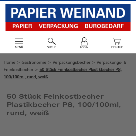
Home
>
Gastronomie
>
Verpackungsbecher
>
Verpackungs- &
Feinkostbecher
>
50 Stück Feinkostbecher Plastikbecher PS,
100/100ml, rund, weiß
50 Stück Feinkostbecher
Plastikbecher PS, 100/100ml,
rund, weiß