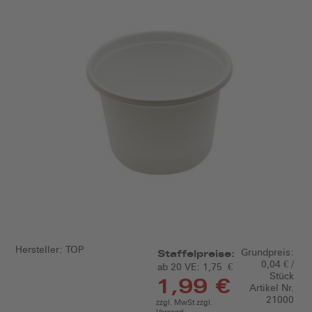
Hersteller:
TOP
Grundpreis:
Staffelpreise:
0,04 € /
ab 20 VE:
1,75 €
Stück
1,99 €
Artikel Nr.
21000
zzgl. MwSt zzgl.