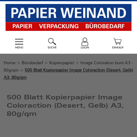
Home
>
Bürobedarf
>
Kopierpapier
>
Image Coloration bunt A3 -
80g/qm
>
500 Blatt Kopierpapier Image Coloraction (Desert, Gelb)
A3, 80g/qm
500 Blatt Kopierpapier Image
Coloraction (Desert, Gelb) A3,
80g/qm