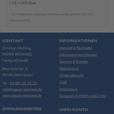
1 VE = 500 Blatt
-- Auf Produktfotos angezeigte Dekorationsartikel gehören nicht zum
Leistungsumfang. --
KONTAKT
INFORMATIONEN
Versand & Rückgabe
Christian Mühling
PAPIER WEINAND
Zahlungsmöglichkeiten
Fachgroßhandel
Service & Kontakt
Datenschutz
Max-Eyth-Str. 6
46149 Oberhausen
Widerrufsrecht
AGB
Tel.:
02 08 / 65 22 22
Impressum
info@papier-weinand.de
www.papier-weinand.de
VerpackG & EWKFondsG Info
ÖFFNUNGSZEITEN:
MEIN KONTO