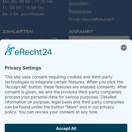
Mo.-Do. 08:00 – 17:30 Uhr
Anmelden
Fr.: 08:00 – 16:00 Uhr
Registrieren
Sa. & So. geschlossen
Privat-/Geschäftskunde?
ZAHLARTEN
ANFAHRT
We need your
consent to load
the Google
Maps service!
We use a third party
service to embed
VERSANDPARTNER
map content that
may collect data
about your activity.
Please review the
details and accept
the service to see